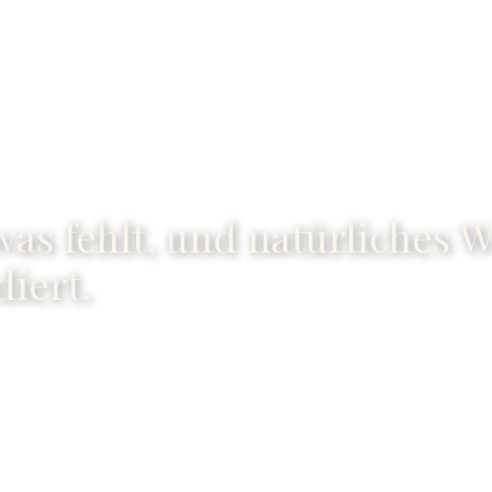
was fehlt, und natürliches 
diert.