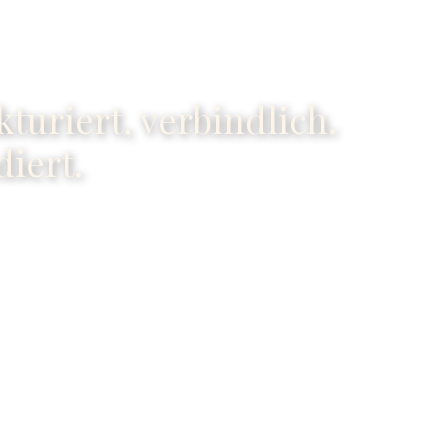
kturiert, verbindlich.
diert.