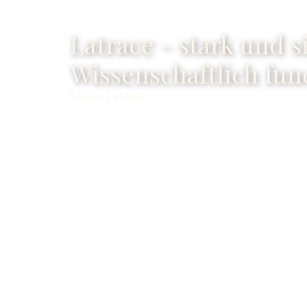
Latrace - stark und s
Wissenschaftlich fun
Studio Latrace