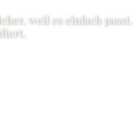
icher, weil es einfach passt.
diert.