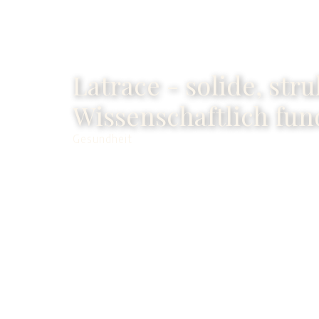
Latrace - solide, stru
Wissenschaftlich fun
Gesundheit