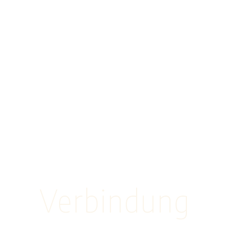
 Latrace
Inspiration
Information
Galerie
Blog
Index
Verbindung