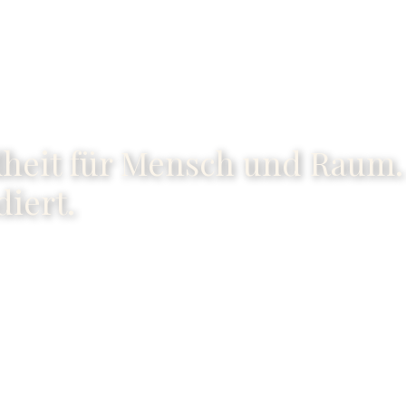
dheit für Mensch und Raum
diert.