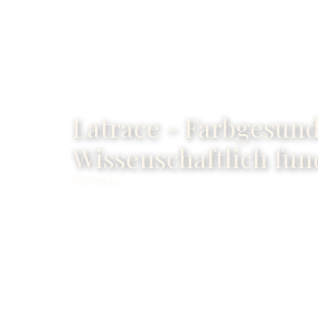
Latrace - Farbgesun
Wissenschaftlich fun
Wollerau