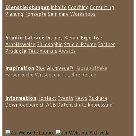
Dienstleistungen
Inhalte
Coaching
Consulting
Planung
Konzepte
Seminare
Workshops
Studio Latrace
Dr. Ines Klemm
Expertise
Arbeitsweise
Philosophie
Studio-Räume
Partner
Produkte
Testimonials
Awards
Inspiration
Blog
Archiveda®
Hausapotheke
Farbenküche
Wissenschaft
Lehre
Reisen
Information
Kontakt
Events
News
Bukhara
Downloadbereich
AGB
Datenschutz
Impressum