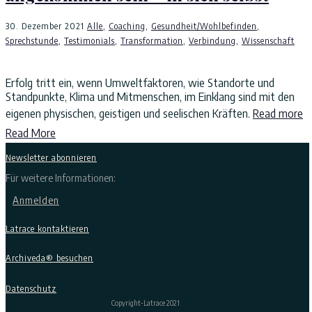
30. Dezember 2021
Alle
,
Coaching
,
Gesundheit/Wohlbefinden
,
Sprechstunde
,
Testimonials
,
Transformation
,
Verbindung
,
Wissenschaft
Erfolg tritt ein, wenn Umweltfaktoren, wie Standorte und
Standpunkte, Klima und Mitmenschen, im Einklang sind mit den
eigenen physischen, geistigen und seelischen Kräften.
Read more
Read More
Newsletter abonnieren
Für weitere Informationen:
Anmelden
Latrace kontaktieren
Archiveda® besuchen
Datenschutz
Copyright-Latrace 2021