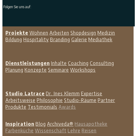
Folgen Sie uns auf:
Projekte
Wohnen
Arbeiten
Shopdesign
Medizin
Bildung
Hospitality
Branding
Galerie
Mediathek
Dienstleistungen
Inhalte
Coaching
Consulting
Planung
Konzepte
Seminare
Workshops
Studio Latrace
Dr. Ines Klemm
Expertise
Arbeitsweise
Philosophie
Studio-Räume
Partner
Produkte
Testimonials
Awards
Inspiration
Blog
Archiveda®
Hausapotheke
Farbenküche
Wissenschaft
Lehre
Reisen