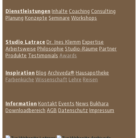
Dienstleistungen
Inhalte
Coaching
Consulting
Planung
Konzepte
Seminare
Workshops
Studio Latrace
Dr. Ines Klemm
Expertise
Arbeitsweise
Philosophie
Studio-Räume
Partner
Produkte
Testimonials
Awards
Inspiration
Blog
Archiveda®
Hausapotheke
Farbenküche
Wissenschaft
Lehre
Reisen
Information
Kontakt
Events
News
Bukhara
Downloadbereich
AGB
Datenschutz
Impressum