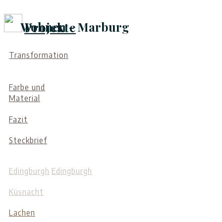
Wohnen - Marburg
Projekte
Transformation
Farbe und
Material
Fazit
Steckbrief
Edingburgh
Edingburgh
Küsnacht
Lachen