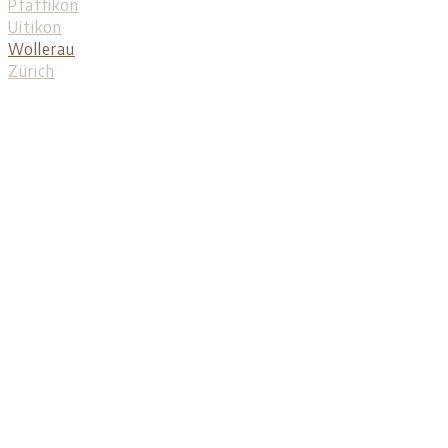
Pfäffikon
Uitikon
Wollerau
Zürich